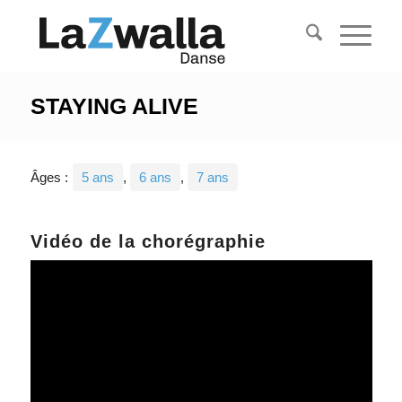
STAYING ALIVE
Âges :
5 ans
,
6 ans
,
7 ans
Vidéo de la chorégraphie