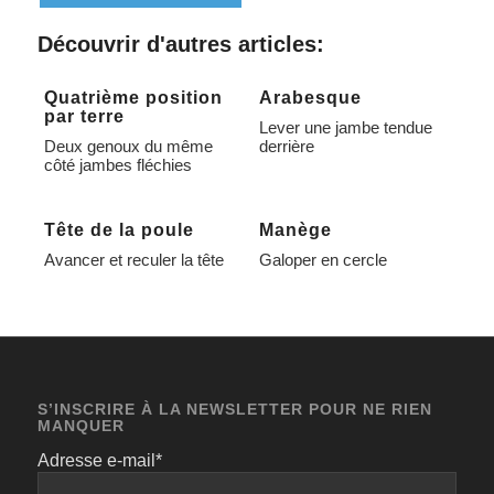
Alternative:
Découvrir d'autres articles:
Quatrième position
Arabesque
par terre
Lever une jambe tendue
Deux genoux du même
derrière
côté jambes fléchies
Tête de la poule
Manège
Avancer et reculer la tête
Galoper en cercle
S’INSCRIRE À LA NEWSLETTER POUR NE RIEN
MANQUER
Adresse e-mail*