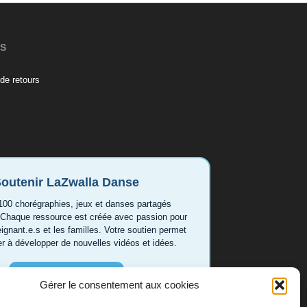
ES
de retours
outenir LaZwalla Danse
100 chorégraphies, jeux et danses partagés
 Chaque ressource est créée avec passion pour
eignant.e.s et les familles. Votre soutien permet
er à développer de nouvelles vidéos et idées.
Soutenir LaZwalla
Gérer le consentement aux cookies