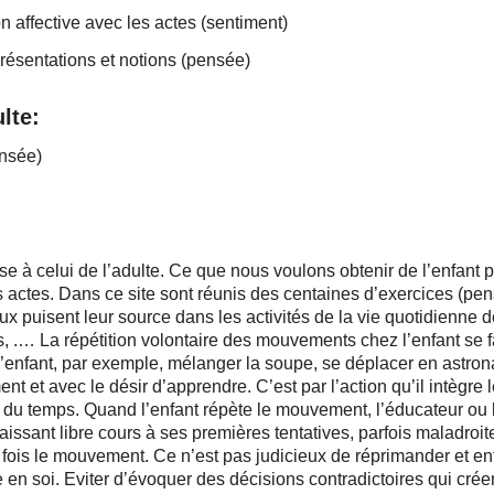
on affective avec les actes (sentiment)
présentations et notions (pensée)
lte:
ensée)
 à celui de l’adulte. Ce que nous voulons obtenir de l’enfant pa
actes. Dans ce site sont réunis des centaines d’exercices (pen
eux puisent leur source dans les activités de la vie quotidienne
ms, .… La répétition volontaire des mouvements chez l’enfant se 
’enfant, par exemple, mélanger la soupe, se déplacer en astron
ment et avec le désir d’apprendre. C’est par l’action qu’il intèg
u temps. Quand l’enfant répète le mouvement, l’éducateur ou l’é
aissant libre cours à ses premières tentatives, parfois maladroi
e fois le mouvement. Ce n’est pas judicieux de réprimander et en
ce en soi. Eviter d’évoquer des décisions contradictoires qui cré