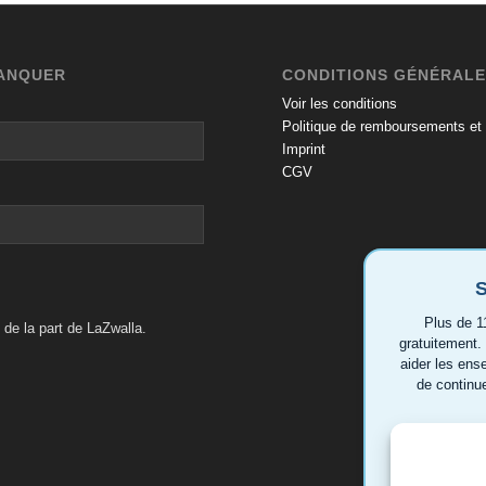
MANQUER
CONDITIONS GÉNÉRAL
Voir les conditions
Politique de remboursements et 
Imprint
CGV
S
Plus de 1
de la part de LaZwalla.
gratuitement.
aider les ens
de continu