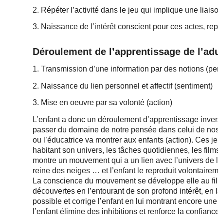
2. Répéter l’activité dans le jeu qui implique une liais
3. Naissance de l’intérêt conscient pour ces actes, re
Déroulement de l’apprentissage de l’adu
1. Transmission d’une information par des notions (p
2. Naissance du lien personnel et affectif (sentiment)
3. Mise en oeuvre par sa volonté (action)
L’enfant a donc un déroulement d’apprentissage inverse
passer du domaine de notre pensée dans celui de nos 
ou l’éducatrice va montrer aux enfants (action). Ces j
habitant son univers, les tâches quotidiennes, les fil
montre un mouvement qui a un lien avec l’univers de l
reine des neiges … et l’enfant le reproduit volontaire
La conscience du mouvement se développe elle au fil d
découvertes en l’entourant de son profond intérêt, en l
possible et corrige l’enfant en lui montrant encore un
l’enfant élimine des inhibitions et renforce la confian