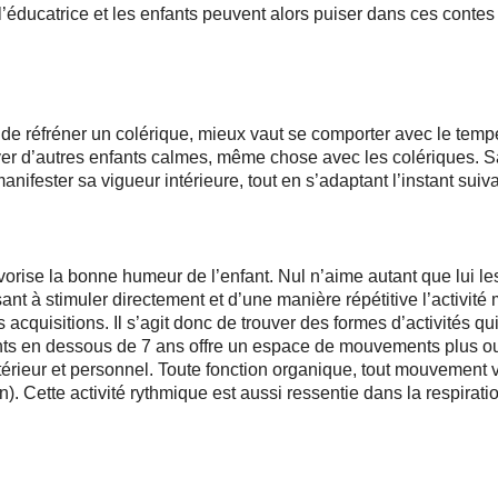
u l’éducatrice et les enfants peuvent alors puiser dans ces con
de réfréner un colérique, mieux vaut se comporter avec le tempér
yer d’autres enfants calmes, même chose avec les colériques. S
nifester sa vigueur intérieure, tout en s’adaptant l’instant suiv
avorise la bonne humeur de l’enfant. Nul n’aime autant que lui 
ant à stimuler directement et d’une manière répétitive l’activité m
 acquisitions. Il s’agit donc de trouver des formes d’activités qu
ants en dessous de 7 ans offre un espace de mouvements plus ou 
ieur et personnel. Toute fonction organique, tout mouvement volo
n). Cette activité rythmique est aussi ressentie dans la respiratio