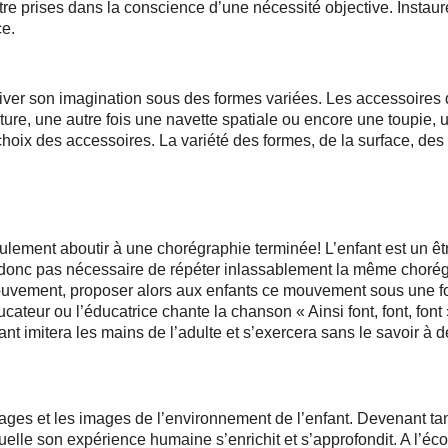
e prises dans la conscience d’une nécessité objective. Instaur
ce.
ver son imagination sous des formes variées. Les accessoires doi
ture, une autre fois une navette spatiale ou encore une toupie, u
 choix des accessoires. La variété des formes, de la surface, de
lement aboutir à une chorégraphie terminée! L’enfant est un être
 donc pas nécessaire de répéter inlassablement la même chorégr
mouvement, proposer alors aux enfants ce mouvement sous une f
cateur ou l’éducatrice chante la chanson « Ainsi font, font, fo
fant imitera les mains de l’adulte et s’exercera sans le savoir à 
nages et les images de l’environnement de l’enfant. Devenant tant
elle son expérience humaine s’enrichit et s’approfondit. A l’écou