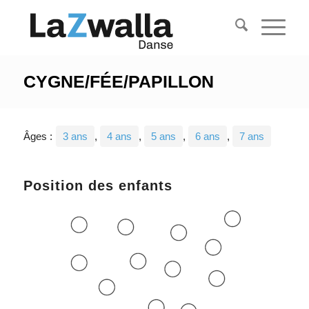
CYGNE/FÉE/PAPILLON
Âges :
3 ans
,
4 ans
,
5 ans
,
6 ans
,
7 ans
Position des enfants