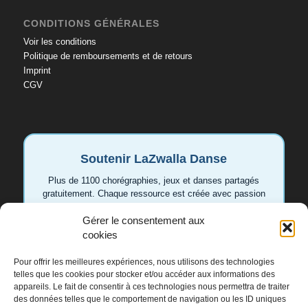
CONDITIONS GÉNÉRALES
Voir les conditions
Politique de remboursements et de retours
Imprint
CGV
Soutenir LaZwalla Danse
Plus de 1100 chorégraphies, jeux et danses partagés
gratuitement. Chaque ressource est créée avec passion
pour aider les enseignant.e.s et les familles. Votre
soutien permet de continuer à développer de nouvelles
Gérer le consentement aux
vidéos et idées.
cookies
Pour offrir les meilleures expériences, nous utilisons des technologies
Soutenir LaZwalla
telles que les cookies pour stocker et/ou accéder aux informations des
appareils. Le fait de consentir à ces technologies nous permettra de traiter
des données telles que le comportement de navigation ou les ID uniques
Merci de tout cœur 💛