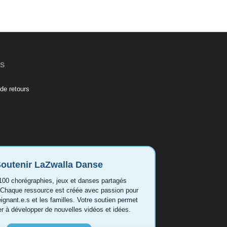
ES
de retours
outenir LaZwalla Danse
100 chorégraphies, jeux et danses partagés
 Chaque ressource est créée avec passion pour
eignant.e.s et les familles. Votre soutien permet
er à développer de nouvelles vidéos et idées.