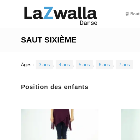
🛒 Bout
SAUT SIXIÈME
Âges :
3 ans
,
4 ans
,
5 ans
,
6 ans
,
7 ans
Position des enfants