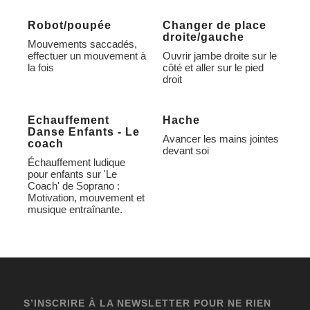
Robot/poupée
Changer de place
droite/gauche
Mouvements saccadés,
effectuer un mouvement à
Ouvrir jambe droite sur le
la fois
côté et aller sur le pied
droit
Echauffement
Hache
Danse Enfants - Le
Avancer les mains jointes
coach
devant soi
Échauffement ludique
pour enfants sur 'Le
Coach' de Soprano :
Motivation, mouvement et
musique entraînante.
S’INSCRIRE À LA NEWSLETTER POUR NE RIEN