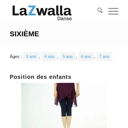
SIXIÈME
Âges :
3 ans
,
4 ans
,
5 ans
,
6 ans
,
7 ans
Position des enfants