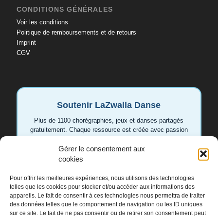
CONDITIONS GÉNÉRALES
Voir les conditions
Politique de remboursements et de retours
Imprint
CGV
Soutenir LaZwalla Danse
Plus de 1100 chorégraphies, jeux et danses partagés
gratuitement. Chaque ressource est créée avec passion
pour aider les enseignant.e.s et les familles. Votre
Gérer le consentement aux
soutien permet de continuer à développer de nouvelles
vidéos et idées.
cookies
Pour offrir les meilleures expériences, nous utilisons des technologies
Soutenir LaZwalla
telles que les cookies pour stocker et/ou accéder aux informations des
appareils. Le fait de consentir à ces technologies nous permettra de traiter
des données telles que le comportement de navigation ou les ID uniques
Merci de tout cœur 💛
sur ce site. Le fait de ne pas consentir ou de retirer son consentement peut