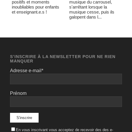
positifs et moments
musique du carrousel,
inoubliables pour enfants
s'arrêtant lorsque la
et enseignant.e.s !
musique cesse, puis ils
galopent dans l...
S’INSCRIRE À LA NEWSLETTER POUR NE RIEN
MANQUER
Adresse e-mail*
Prénom
En vous inscrivant vous acceptez de recevoir des des e-