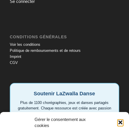
Se connecter
CONDITIONS GÉNÉRALES
Voir les conditions
Politique de remboursements et de retours
Imprint
CGV
Soutenir LaZwalla Danse
Plus de 1100 chorégraphies, jeux et danses partagés
gratuitement. Chaque ressource est créée avec passion
pour aider les enseignant.e.s et les familles. Votre
Gérer le consentement aux
soutien permet de continuer à développer de nouvelles
vidéos et idées.
cookies