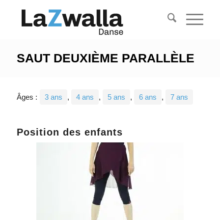
SAUT DEUXIÈME PARALLÈLE
Âges :
3 ans
,
4 ans
,
5 ans
,
6 ans
,
7 ans
Position des enfants