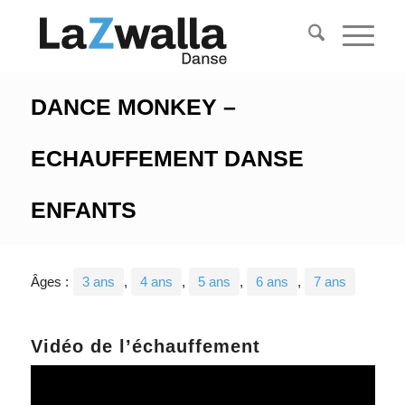
DANCE MONKEY –
ECHAUFFEMENT DANSE
ENFANTS
Âges :
3 ans
,
4 ans
,
5 ans
,
6 ans
,
7 ans
Vidéo de l’échauffement