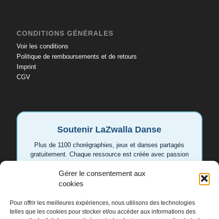
CONDITIONS GÉNÉRALES
Voir les conditions
Politique de remboursements et de retours
Imprint
CGV
Soutenir LaZwalla Danse
Plus de 1100 chorégraphies, jeux et danses partagés
gratuitement. Chaque ressource est créée avec passion
pour aider les enseignant.e.s et les familles. Votre
Gérer le consentement aux
soutien permet de continuer à développer de nouvelles
vidéos et idées.
cookies
Pour offrir les meilleures expériences, nous utilisons des technologies
Soutenir LaZwalla
telles que les cookies pour stocker et/ou accéder aux informations des