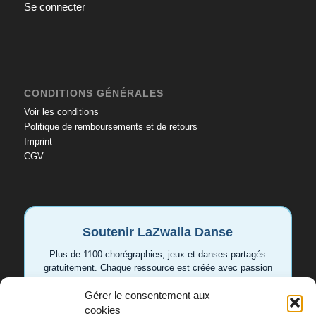
Se connecter
CONDITIONS GÉNÉRALES
Voir les conditions
Politique de remboursements et de retours
Imprint
CGV
Soutenir LaZwalla Danse
Plus de 1100 chorégraphies, jeux et danses partagés
gratuitement. Chaque ressource est créée avec passion
pour aider les enseignant.e.s et les familles. Votre
Gérer le consentement aux
soutien permet de continuer à développer de nouvelles
vidéos et idées.
cookies