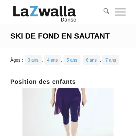
SKI DE FOND EN SAUTANT
Âges :
3 ans
,
4 ans
,
5 ans
,
6 ans
,
7 ans
Position des enfants