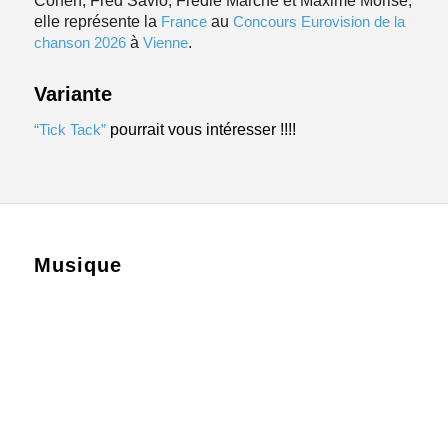
Cohen, Fred Savio, Fredie Marche et Maxime Morise,
elle représente la
France
au
Concours Eurovision de la
chanson 2026
à
Vienne
.
Variante
“Tick Tack”
pourrait vous intéresser !!!!
Musique