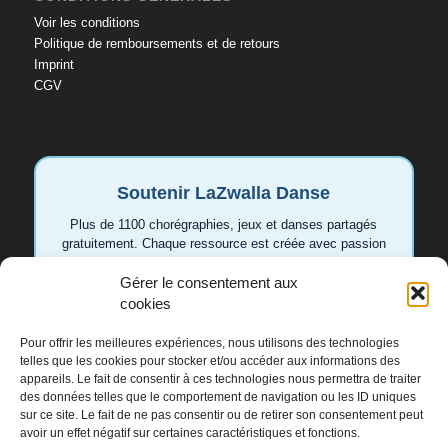
Voir les conditions
Politique de remboursements et de retours
Imprint
CGV
Soutenir LaZwalla Danse
Plus de 1100 chorégraphies, jeux et danses partagés
gratuitement. Chaque ressource est créée avec passion
pour aider les enseignant.e.s et les familles. Votre
soutien permet de continuer à développer de nouvelles
Gérer le consentement aux
vidéos et idées.
cookies
Pour offrir les meilleures expériences, nous utilisons des technologies
Soutenir LaZwalla
telles que les cookies pour stocker et/ou accéder aux informations des
appareils. Le fait de consentir à ces technologies nous permettra de traiter
des données telles que le comportement de navigation ou les ID uniques
Merci de tout cœur 💛
sur ce site. Le fait de ne pas consentir ou de retirer son consentement peut
avoir un effet négatif sur certaines caractéristiques et fonctions.