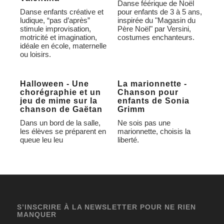
Danse féérique de Noël
Danse enfants créative et
pour enfants de 3 à 5 ans,
ludique, “pas d’après”
inspirée du "Magasin du
stimule improvisation,
Père Noël" par Versini,
motricité et imagination,
costumes enchanteurs.
idéale en école, maternelle
ou loisirs.
Halloween - Une
La marionnette -
chorégraphie et un
Chanson pour
jeu de mime sur la
enfants de Sonia
chanson de Gaëtan
Grimm
Dans un bord de la salle,
Ne sois pas une
les élèves se préparent en
marionnette, choisis la
queue leu leu
liberté.
S’INSCRIRE À LA NEWSLETTER POUR NE RIEN
MANQUER