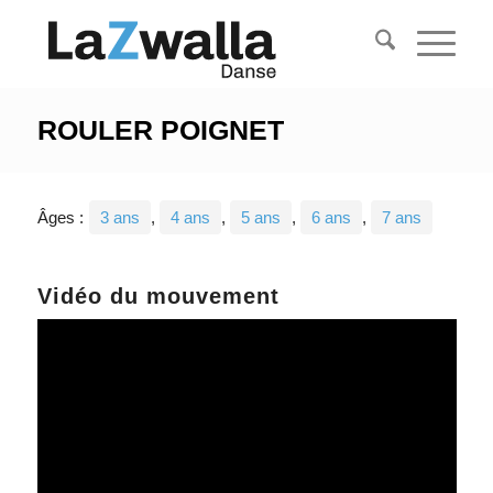
ROULER POIGNET
Âges :
3 ans
,
4 ans
,
5 ans
,
6 ans
,
7 ans
Vidéo du mouvement