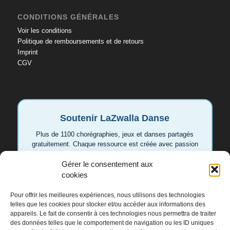
CONDITIONS GÉNÉRALES
Voir les conditions
Politique de remboursements et de retours
Imprint
CGV
Soutenir LaZwalla Danse
Plus de 1100 chorégraphies, jeux et danses partagés
gratuitement. Chaque ressource est créée avec passion
pour aider les enseignant.e.s et les familles. Votre
soutien permet de continuer à développer de nouvelles
Gérer le consentement aux
vidéos et idées.
cookies
Pour offrir les meilleures expériences, nous utilisons des technologies
Soutenir LaZwalla
telles que les cookies pour stocker et/ou accéder aux informations des
appareils. Le fait de consentir à ces technologies nous permettra de traiter
des données telles que le comportement de navigation ou les ID uniques
Merci de tout cœur 💛