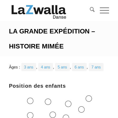
LA GRANDE EXPÉDITION –
HISTOIRE MIMÉE
Âges :
3 ans
,
4 ans
,
5 ans
,
6 ans
,
7 ans
Position des enfants