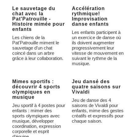
Le sauvetage du
Accélération
chat avec la
rythmique!
Pat'Patrouille -
Improvisation
Histoire mimée pour
danse enfants
enfants
Les enfants participent à
Les chiens de la
un exercice de danse où
Pat'Patrouille miment le
ils doivent augmenter
sauvetage d’un chat
progressivement leur
coincé dans un arbre
vitesse de mouvement en
grâce à leur collaboration.
suivant le rythme de la
musique.
Mimes sportifs :
Jeu dansé des
découvrir 4 sports
quatre saisons sur
olympiques en
Vivaldi
musique
Jeu de danse des 4
Jeu sportif à 4 postes pour
saisons de Vivaldi pour
enfants : mimer des
enfants, mime des gestes
sports olympiques avec
créatifs et expressifs pour
musique, développer
chaque saison.
coordination, expression
corporelle et esprit
d’équipe.