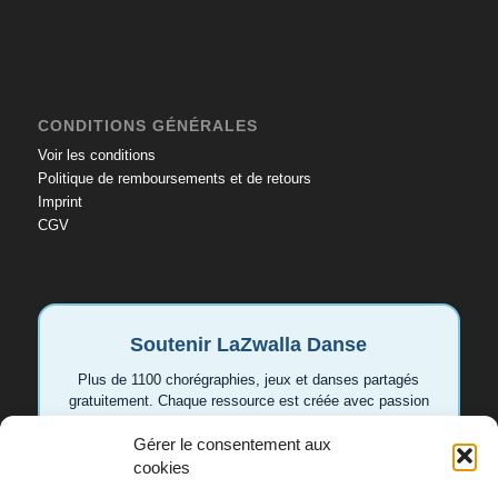
CONDITIONS GÉNÉRALES
Voir les conditions
Politique de remboursements et de retours
Imprint
CGV
Soutenir LaZwalla Danse
Plus de 1100 chorégraphies, jeux et danses partagés
gratuitement. Chaque ressource est créée avec passion
pour aider les enseignant.e.s et les familles. Votre
soutien permet de continuer à développer de nouvelles
Gérer le consentement aux
vidéos et idées.
cookies