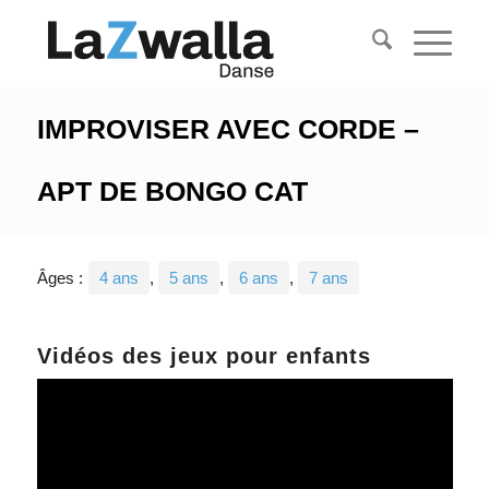
IMPROVISER AVEC CORDE –
APT DE BONGO CAT
Âges :
4 ans
,
5 ans
,
6 ans
,
7 ans
Vidéos des jeux pour enfants