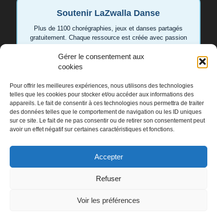
Soutenir LaZwalla Danse
Plus de 1100 chorégraphies, jeux et danses partagés
gratuitement. Chaque ressource est créée avec passion
pour aider les enseignant.e.s et les familles. Votre
Gérer le consentement aux
soutien permet de continuer à développer de nouvelles
vidéos et idées.
cookies
Pour offrir les meilleures expériences, nous utilisons des technologies
Soutenir LaZwalla
telles que les cookies pour stocker et/ou accéder aux informations des
appareils. Le fait de consentir à ces technologies nous permettra de traiter
des données telles que le comportement de navigation ou les ID uniques
Merci de tout cœur 💛
sur ce site. Le fait de ne pas consentir ou de retirer son consentement peut
avoir un effet négatif sur certaines caractéristiques et fonctions.
Accepter
Refuser
Voir les préférences
Tous droits réservés - LaZwalla - Développé par
simturin.io
-