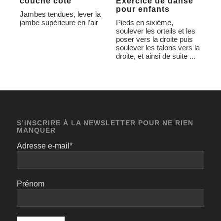
couché côté
Exercice de danse
pour enfants
Jambes tendues, lever la
jambe supérieure en l’air
Pieds en sixième,
soulever les orteils et les
poser vers la droite puis
soulever les talons vers la
droite, et ainsi de suite ...
S’INSCRIRE À LA NEWSLETTER POUR NE RIEN
MANQUER
Adresse e-mail*
Prénom