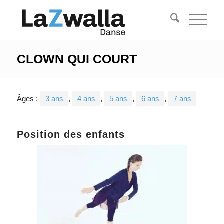
CLOWN QUI COURT
Âges :
3 ans
,
4 ans
,
5 ans
,
6 ans
,
7 ans
Position des enfants