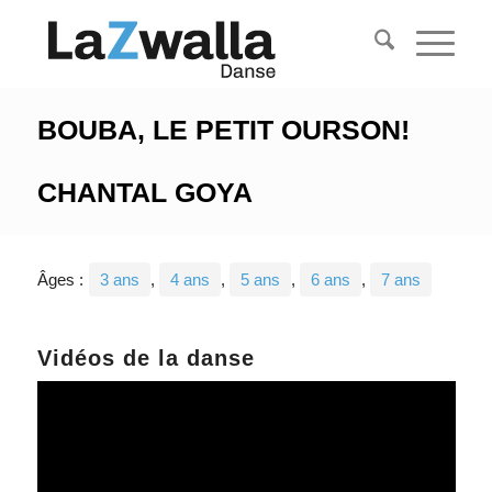
BOUBA, LE PETIT OURSON!
CHANTAL GOYA
Âges :
3 ans
,
4 ans
,
5 ans
,
6 ans
,
7 ans
Vidéos de la danse