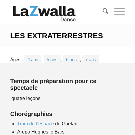
LES EXTRATERRESTRES
Âges :
4 ans
,
5 ans
,
6 ans
,
7 ans
Temps de préparation pour ce
spectacle
quatre leçons
Chorégraphies
Train de l’espace
de Gaëtan
Arepo Hughes le Bars