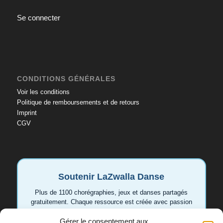
Se connecter
CONDITIONS GÉNÉRALES
Voir les conditions
Politique de remboursements et de retours
Imprint
CGV
Soutenir LaZwalla Danse
Plus de 1100 chorégraphies, jeux et danses partagés
gratuitement. Chaque ressource est créée avec passion
pour aider les enseignant.e.s et les familles. Votre
Gérer le consentement aux
soutien permet de continuer à développer de nouvelles