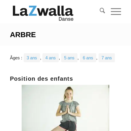
ARBRE
Âges :
3 ans
,
4 ans
,
5 ans
,
6 ans
,
7 ans
Position des enfants