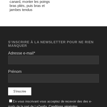
canard, monter les poings
bras pliés, puis bras et
jambes tendus
S’INSCRIRE À LA NEWSLETTER POUR NE RIEN
MANQUER
Adresse e-mail*
Prénom
En vous inscrivant vous acceptez de recevoir des des e-
mails de la part de LaZwalla.
Conditions générales