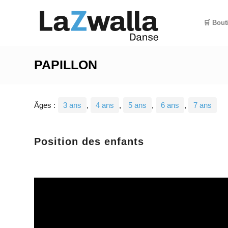
🛒 Bout
PAPILLON
Âges :
3 ans
,
4 ans
,
5 ans
,
6 ans
,
7 ans
Position des enfants