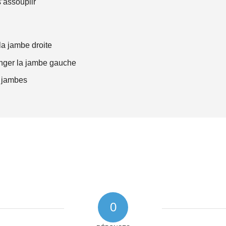
s’assouplir
 la jambe droite
onger la jambe gauche
s jambes
0