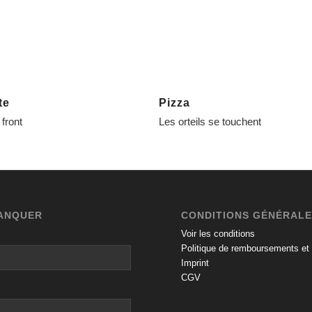
te
Pizza
e front
Les orteils se touchent
MANQUER
CONDITIONS GÉNÉRAL
Voir les conditions
Politique de remboursements et 
Imprint
CGV