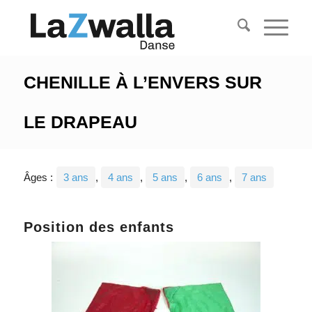
CHENILLE À L’ENVERS SUR
LE DRAPEAU
Âges :
3 ans
,
4 ans
,
5 ans
,
6 ans
,
7 ans
Position des enfants