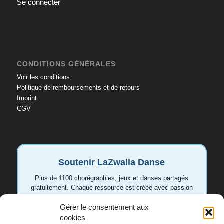
Se connecter
CONDITIONS GÉNÉRALES
Voir les conditions
Politique de remboursements et de retours
Imprint
CGV
Soutenir LaZwalla Danse
Plus de 1100 chorégraphies, jeux et danses partagés
gratuitement. Chaque ressource est créée avec passion
pour aider les enseignant.e.s et les familles. Votre
soutien permet de continuer à développer de nouvelles
Gérer le consentement aux
vidéos et idées.
cookies