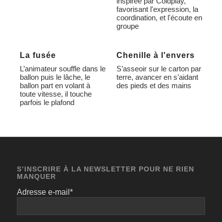
inspirée par Coldplay,
favorisant l'expression, la
coordination, et l'écoute en
groupe
La fusée
Chenille à l'envers
L’animateur souffle dans le
S’asseoir sur le carton par
ballon puis le lâche, le
terre, avancer en s’aidant
ballon part en volant à
des pieds et des mains
toute vitesse, il touche
parfois le plafond
S’INSCRIRE À LA NEWSLETTER POUR NE RIEN
MANQUER
Adresse e-mail*