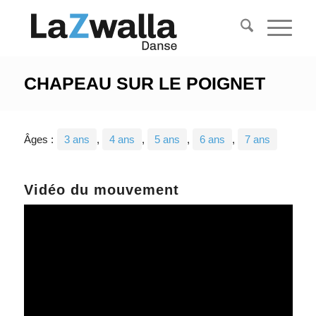
CHAPEAU SUR LE POIGNET
Âges :
3 ans
,
4 ans
,
5 ans
,
6 ans
,
7 ans
Vidéo du mouvement